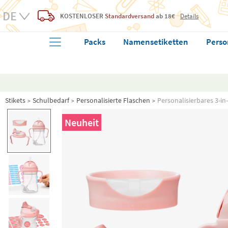
KOSTENLOSER
Standardversand
ab 18€
Details
Packs
Namensetiketten
Perso
Stikets
Schulbedarf
Personalisierte Flaschen
Personalisierbares 3-in
Neuheit