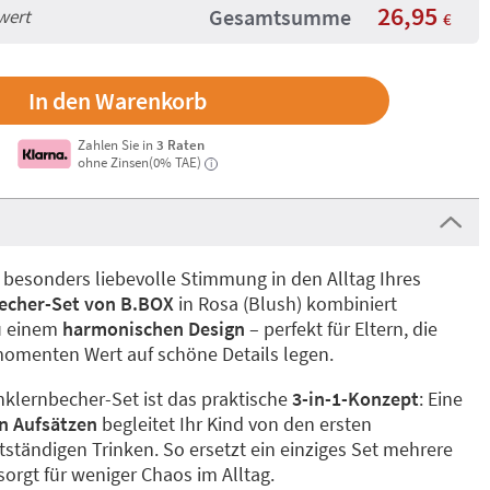
26,95
Gesamtsumme
wert
€
Zahlen Sie in
3 Raten
ohne Zinsen(0% TAE)
i
 besonders liebevolle Stimmung in den Alltag Ihres
becher-Set von B.BOX
in Rosa (Blush) kombiniert
zu einem
harmonischen Design
– perfekt für Eltern, die
momenten Wert auf schöne Details legen.
klernbecher-Set ist das praktische
3-in-1-Konzept
: Eine
n Aufsätzen
begleitet Ihr Kind von den ersten
ständigen Trinken. So ersetzt ein einziges Set mehrere
orgt für weniger Chaos im Alltag.