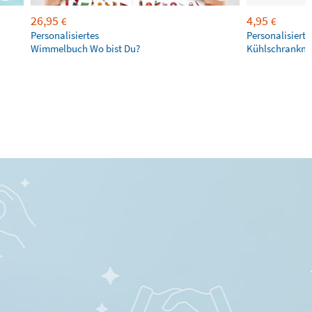
26,95
4,95
€
€
Personalisiertes
Personalisierte
Wimmelbuch Wo bist Du?
Kühlschrankm