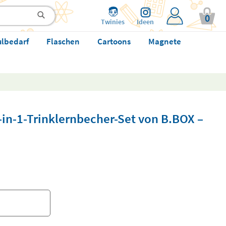
0
Twinies
Ideen
ulbedarf
Flaschen
Cartoons
Magnete
-in-1-Trinklernbecher-Set von B.BOX –