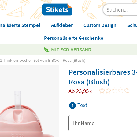
nalisierte Stempel
Aufkleber
Custom Design
Sch
Personalisierte Geschenke
MIT ECO-VERSAND
-1-Trinklernbecher-Set von B.BOX – Rosa (Blush)
Personalisierbares 3
Rosa (Blush)
Ab
23,95
€
Text
1