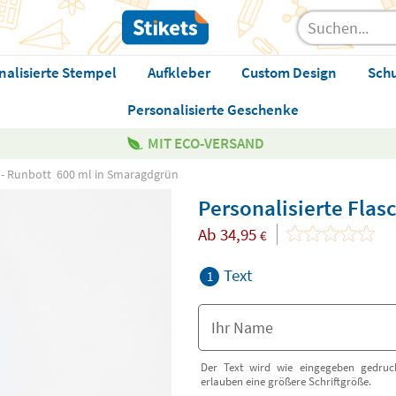
nalisierte Stempel
Aufkleber
Custom Design
Sch
Personalisierte Geschenke
MIT ECO-VERSAND
e - Runbott 600 ml in Smaragdgrün
Personalisierte Fla
Ab
34,95
€
Text
1
Der Text wird wie eingegeben gedruck
erlauben eine größere Schriftgröße.