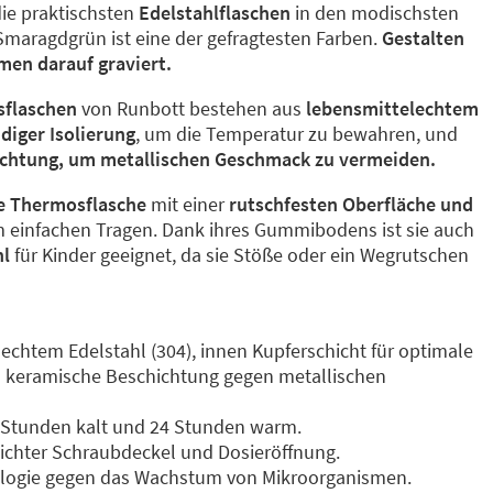
die praktischsten
Edelstahlflaschen
in den modischsten
 Smaragdgrün ist eine der gefragtesten Farben.
Gestalten
men darauf graviert.
sflaschen
von Runbott bestehen aus
lebensmittelechtem
diger Isolierung
, um die Temperatur zu bewahren, und
ichtung, um metallischen Geschmack zu vermeiden.
e Thermosflasche
mit einer
rutschfesten Oberfläche und
 einfachen Tragen. Dank ihres Gummibodens ist sie auch
hl
für Kinder geeignet, da sie Stöße oder ein Wegrutschen
echtem Edelstahl (304), innen Kupferschicht für optimale
keramische Beschichtung gegen metallischen
2 Stunden kalt und 24 Stunden warm.
dichter Schraubdeckel und Dosieröffnung.
nologie gegen das Wachstum von Mikroorganismen.