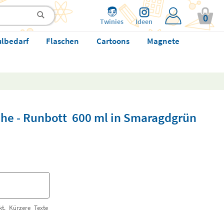
0
Twinies
Ideen
ulbedarf
Flaschen
Cartoons
Magnete
sche - Runbott 600 ml in Smaragdgrün
t. Kürzere Texte