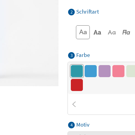
Schriftart
2
Farbe
3
Motiv
4