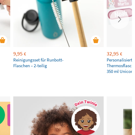
9,95
32,95
€
€
Reinigungsset für Runbott-
Personalisierte
Flaschen – 2-teilig
Thermosflasche
350 ml Unicorn