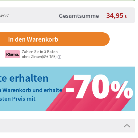
34,95
Gesamtsumme
wert
€
Zahlen Sie in
3 Raten
ohne Zinsen(0% TAE)
i
n Warenkorb und erhalte
ten Preis mit