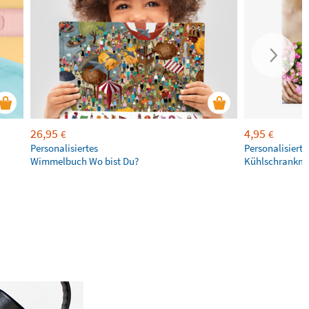
26,95
4,95
€
€
Personalisiertes
Personalisierte
Wimmelbuch Wo bist Du?
Kühlschrankm