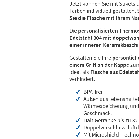
Jetzt können Sie mit Stikets 
Farben individuell gestalten.
Sie die Flasche mit Ihrem Na
Die
personalisierten Thermo
Edelstahl 304 mit doppelwan
einer inneren Keramikbesch
Gestalten Sie Ihre
persönlich
einem Griff an der Kappe
zum
ideal als
Flasche aus Edelsta
verhindert.
BPA-frei
Außen aus lebensmittel
Wärmespeicherung und 
Geschmack.
Hält Getränke bis zu 3
Doppelverschluss: luft
Mit Microshield -Tech