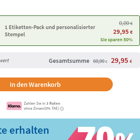
0,00
€
1 Etiketten-Pack und personalisierter
29,95
€
Stempel
Sie sparen 50%
29,95
Gesamtsumme
wert
60,00
€
€
In den Warenkorb
Zahlen Sie in
3 Raten
ohne Zinsen(0% TAE)
i