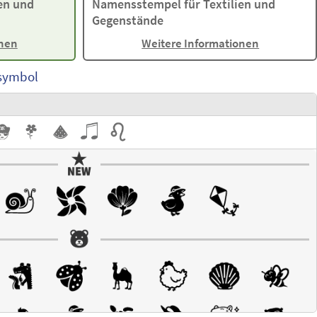
en und
Namensstempel für Textilien und
Gegenstände
onen
Weitere Informationen
lsymbol