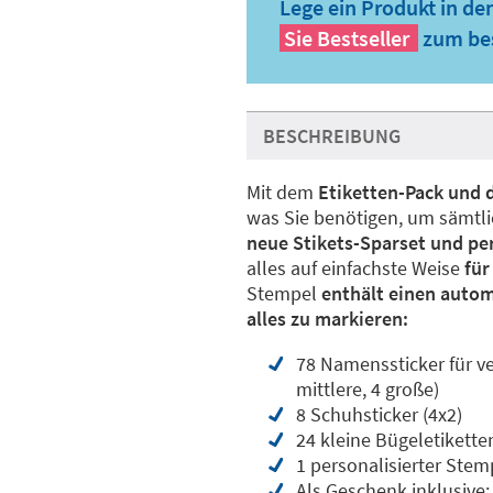
Lege ein Produkt in de
Sie
Bestseller
zum bes
BESCHREIBUNG
Mit dem
Etiketten-Pack und 
was Sie benötigen, um sämtli
neue Stikets-Sparset und pe
alles auf einfachste Weise
für
Stempel
enthält einen autom
alles zu markieren:
78 Namenssticker für ve
mittlere, 4 große)
8 Schuhsticker (4x2)
24 kleine Bügeletikette
1 personalisierter Stem
Als Geschenk inklusive: