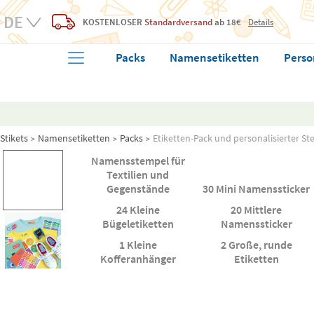
KOSTENLOSER
Standardversand
ab 18€
Details
Packs
Namensetiketten
Perso
Stikets
Namensetiketten
Packs
Etiketten-Pack und personalisierter S
Namensstempel für
Textilien und
Gegenstände
30 Mini Namenssticker
24 Kleine
20 Mittlere
Bügeletiketten
Namenssticker
1 Kleine
2 Große, runde
Kofferanhänger
Etiketten