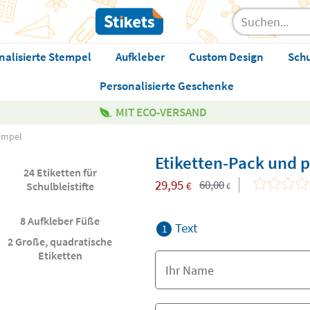
nalisierte Stempel
Aufkleber
Custom Design
Sch
Personalisierte Geschenke
MIT ECO-VERSAND
tempel
Etiketten-Pack und p
24 Etiketten für
29,95
60,00
€
Schulbleistifte
€
8 Aufkleber Füße
Text
1
2 Große, quadratische
Etiketten