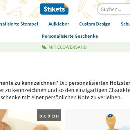
nalisierte Stempel
Aufkleber
Custom Design
Sch
Personalisierte Geschenke
MIT ECO-VERSAND
mente zu kennzeichnen
? Die
personalisierten Holzst
r zu kennzeichnen und so den einzigartigen Charakter 
 Geschenke mit einer persönlichen Note zu verleihen.
5 x 5 cm