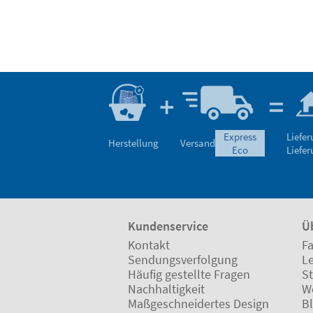
express
Liefe
Herstellung
Versand
eco
Liefe
Kundenservice
Ü
Kontakt
Fa
Sendungsverfolgung
L
Häufig gestellte Fragen
St
Nachhaltigkeit
W
Maßgeschneidertes Design
B