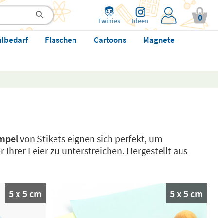
0
Twinies
Ideen
ulbedarf
Flaschen
Cartoons
Magnete
empel
von Stikets eignen sich perfekt, um
Ihrer Feier zu unterstreichen. Hergestellt aus
5 x 5 cm
5 x 5 cm