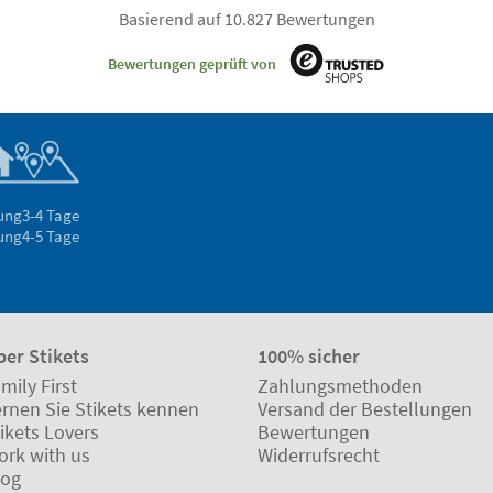
Basierend auf 10.827 Bewertungen
Bewertungen geprüft von
rung
3-4 Tage
rung
4-5 Tage
ber Stikets
100% sicher
mily First
Zahlungsmethoden
ernen Sie Stikets kennen
Versand der Bestellungen
ikets Lovers
Bewertungen
ork with us
Widerrufsrecht
log