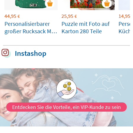
44,95
25,95
14,95
€
€
Personalisierbarer
Puzzle mit Foto auf
Perso
großer Rucksack Mr.
Karton 280 Teile
Küche
Crocodile von Trixie
Kinde
Instashop
Entdecken Sie die Vorteile, ein VIP-Kunde zu sein