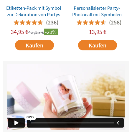
Etiketten-Pack mit Symbol
Personalisierter Party-
zur Dekoration von Partys
Photocall mit Symbolen
(236)
(258)
34,95
€
13,95
€
43,95
€
-20%
Kaufen
Kaufen