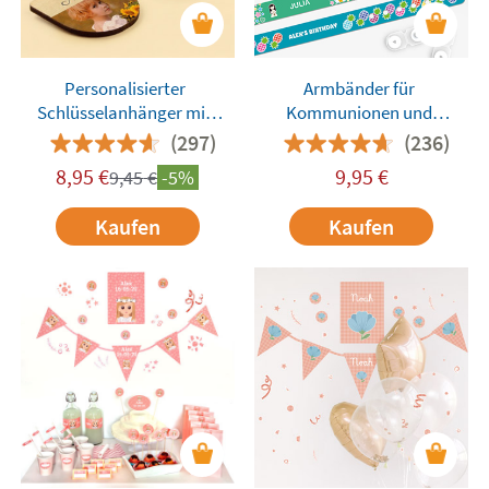
Personalisierter
Armbänder für
Schlüsselanhänger mit
Kommunionen und
Foto
Kinderfeste
(297)
(236)
8,95
€
9,95
€
9,45
€
-5%
Kaufen
Kaufen