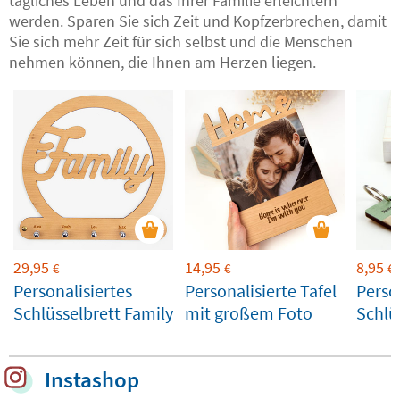
tägliches Leben und das Ihrer Familie erleichtern
werden. Sparen Sie sich Zeit und Kopfzerbrechen, damit
Sie sich mehr Zeit für sich selbst und die Menschen
nehmen können, die Ihnen am Herzen liegen.
29,95
14,95
8,95
€
€
€
Personalisiertes
Personalisierte Tafel
Perso
Schlüsselbrett Family
mit großem Foto
Schlü
mit F
Instashop