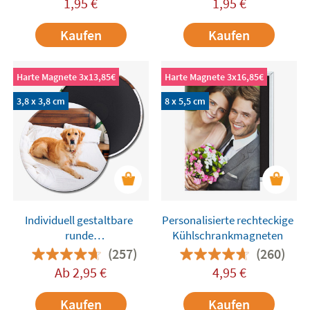
1,95
€
1,95
€
Kaufen
Kaufen
Harte Magnete 3x13,85€
Harte Magnete 3x16,85€
3,8 x 3,8 cm
8 x 5,5 cm
Individuell gestaltbare
Personalisierte rechteckige
runde
Kühlschrankmagneten
Kühlschrankmagnete 3,8
(257)
(260)
cm
Ab
2,95
€
4,95
€
Kaufen
Kaufen