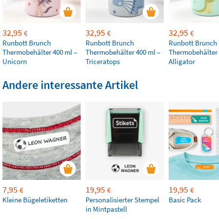
32,95
32,95
32,95
€
€
€
Runbott Brunch
Runbott Brunch
Runbott Brunch
Thermobehälter 400 ml –
Thermobehälter 400 ml –
Thermobehälter 
Unicorn
Triceratops
Alligator
Andere interessante Artikel
7,95
19,95
19,95
€
€
€
Kleine Bügeletiketten
Personalisierter Stempel
Basic Pack
in Mintpastell