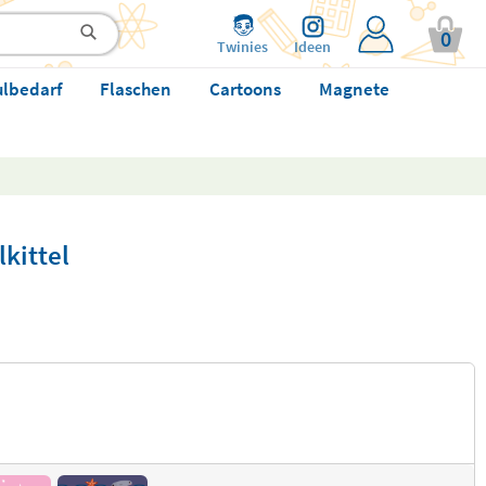
0
Twinies
Ideen
ulbedarf
Flaschen
Cartoons
Magnete
kittel