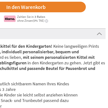
Zahlen Sie in
3 Raten
ohne Zinsen(0% TAE)
i
kittel für den Kindergarten!
Keine langweiligen Prints
, individuell personalisierbar, bequem und
ird es lieben,
mit seinem personalisierten Kittel mit
eblingsfiguren
in den Kindergarten zu gehen. Jetzt gibt es
 Schulkittel und passende Beutel für Pausenbrot und
eutlich sichtbarem Namen Ihres Kindes
s 3 Jahre
ie Kinder sie leicht selbst anziehen können
re Snack- und Trunbeutel passend dazu
r