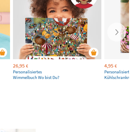
26,95
4,95
€
€
Personalisiertes
Personalisierte
Wimmelbuch Wo bist Du?
Kühlschrankm