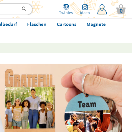
0
Twinies
Ideen
ulbedarf
Flaschen
Cartoons
Magnete