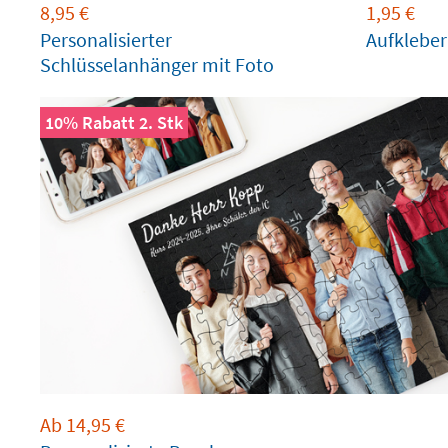
8,95
€
1,95
€
Personalisierter
Aufkleber
Schlüsselanhänger mit Foto
10% Rabatt 2. Stk
Ab
14,95
€