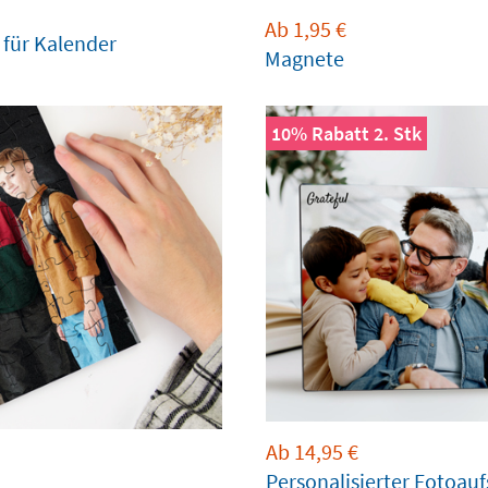
Ab
1,95
€
 für Kalender
Magnete
10% Rabatt 2. Stk
Ab
14,95
€
Personalisierter Fotoauf