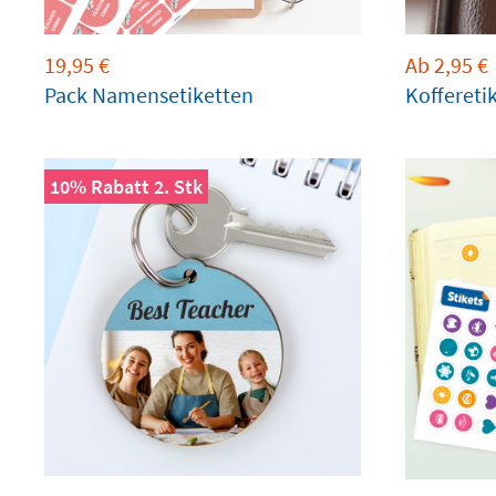
19,95
€
Ab
2,95
€
Pack Namensetiketten
Koffereti
10% Rabatt 2. Stk