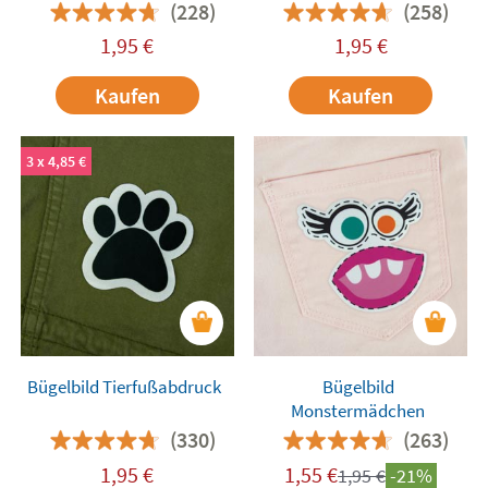
(228)
(258)
1,95
€
1,95
€
Kaufen
Kaufen
3 x 4,85 €
Bügelbild Tierfußabdruck
Bügelbild
Monstermädchen
(330)
(263)
1,95
€
1,55
€
1,95
€
-21%