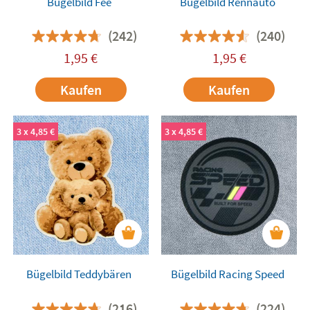
Bügelbild Fee
Bügelbild Rennauto
(242)
(240)
1,95
€
1,95
€
Kaufen
Kaufen
3 x 4,85 €
3 x 4,85 €
Bügelbild Teddybären
Bügelbild Racing Speed
(216)
(224)