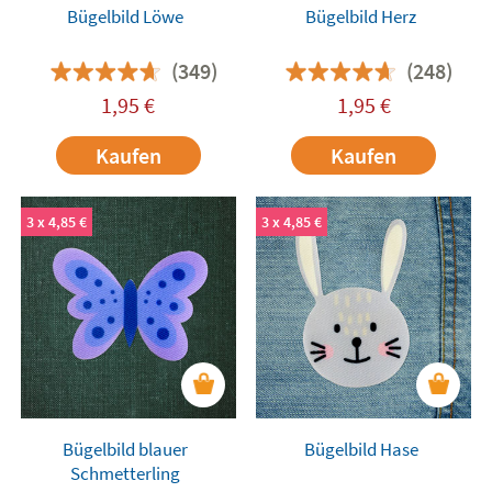
Bügelbild Löwe
Bügelbild Herz
(349)
(248)
1,95
€
1,95
€
Kaufen
Kaufen
3 x 4,85 €
3 x 4,85 €
Bügelbild blauer
Bügelbild Hase
Schmetterling