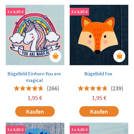
3 x 4,85 €
3 x 4,85 €
Bügelbild Einhorn You are
Bügelbild Fox
magical
(266)
(239)
1,95
€
1,95
€
Kaufen
Kaufen
3 x 4,85 €
3 x 4,85 €