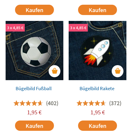
Kaufen
Kaufen
3 x 4,85 €
3 x 4,85 €
Bügelbild Fußball
Bügelbild Rakete
(402)
(372)
1,95
€
1,95
€
Kaufen
Kaufen