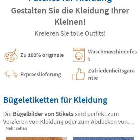
Gestalten Sie die Kleidung Ihrer
Kleinen!
Kreieren Sie tolle Outfits!
Waschmaschinenfes
Zu 100% originale
t
Zufriedenheitsgara
Expresslieferung
ntie
Bügeletiketten für Kleidung
Die
Bügelbilder von Stikets
sind perfekt zum
Verzieren von Kleidung oder zum Abdecken von
Löchern geeignet. Sie sind aus
Mehr sehen
superresistentem
Material gefertigt und werden in