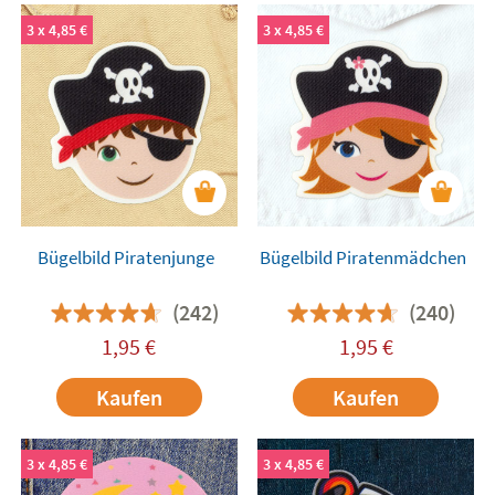
3 x 4,85 €
3 x 4,85 €
Bügelbild Piratenjunge
Bügelbild Piratenmädchen
(242)
(240)
1,95
€
1,95
€
Kaufen
Kaufen
3 x 4,85 €
3 x 4,85 €