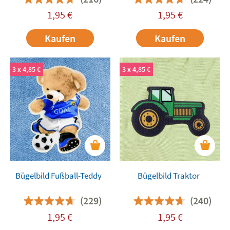
1,95
€
1,95
€
Kaufen
Kaufen
3 x 4,85 €
3 x 4,85 €
Bügelbild Fußball-Teddy
Bügelbild Traktor
(229)
(240)
1,95
€
1,95
€