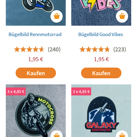
Bügelbild Rennmotorrad
Bügelbild Good Vibes
(240)
(223)
1,95
€
1,95
€
Kaufen
Kaufen
3 x 4,85 €
3 x 4,85 €