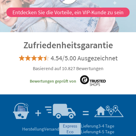
Entdecken Sie die Vorteile, ein VIP-Kunde zu sein
Zufriedenheitsgarantie
4.54/5.00 Ausgezeichnet
Basierend auf 10.827 Bewertungen
Bewertungen geprüft von
express
Lieferung
3-4 Tage
Herstellung
Versand
eco
Lieferung
4-5 Tage