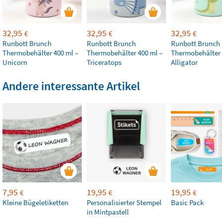
32,95
32,95
32,95
€
€
€
Runbott Brunch
Runbott Brunch
Runbott Brunch
Thermobehälter 400 ml –
Thermobehälter 400 ml –
Thermobehälter 
Unicorn
Triceratops
Alligator
Andere interessante Artikel
7,95
19,95
19,95
€
€
€
Kleine Bügeletiketten
Personalisierter Stempel
Basic Pack
in Mintpastell