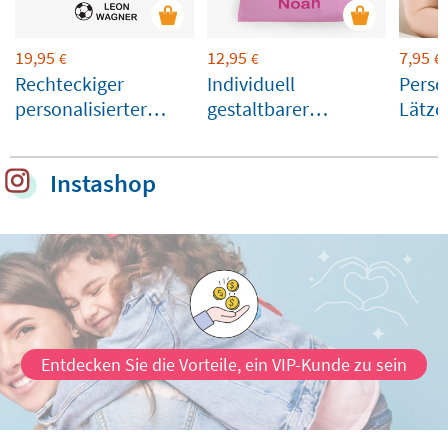
19,95
12,95
7,95
€
€
€
Rechteckiger
Individuell
Perso
personalisierter
gestaltbarer
Lätzc
Namensstempel für
Snackbeutel mit
Textilien und
Einhorn-Design
Instashop
Gegenstände
Entdecken Sie die Vorteile, ein VIP-Kunde zu sein