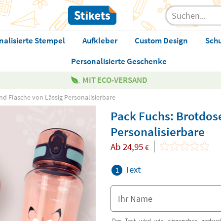
nalisierte Stempel
Aufkleber
Custom Design
Sch
Personalisierte Geschenke
MIT ECO-VERSAND
nd Flasche von Lässig Personalisierbare
Pack Fuchs: Brotdos
Personalisierbare
Ab
24,95
€
Text
1
Der Text wird wie eingegeben gedruck