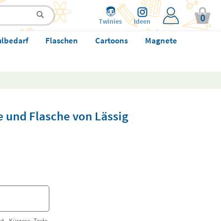
0
Twinies
Ideen
ulbedarf
Flaschen
Cartoons
Magnete
e und Flasche von Lässig
t. Kürzere Texte