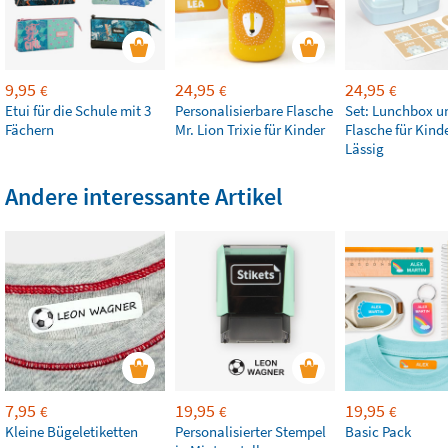
9,95
24,95
24,95
€
€
€
Etui für die Schule mit 3
Personalisierbare Flasche
Set: Lunchbox u
Fächern
Mr. Lion Trixie für Kinder
Flasche für Kind
Lässig
Andere interessante Artikel
7,95
19,95
19,95
€
€
€
Kleine Bügeletiketten
Personalisierter Stempel
Basic Pack