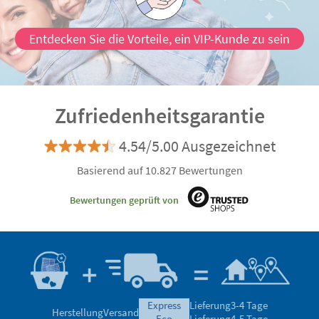
Entdecken Sie die Vorteile, ein VIP-Kunde zu sein
Zufriedenheitsgarantie
4.54/5.00 Ausgezeichnet
Basierend auf 10.827 Bewertungen
Bewertungen geprüft von
express
Lieferung
3-4 Tage
Herstellung
Versand
eco
Lieferung
4-5 Tage