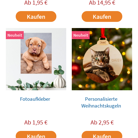
Ab
1,95
€
Ab
14,95
€
Kaufen
Kaufen
Neuheit
Neuheit
Fotoaufkleber
Personalisierte
Weihnachtskugeln
Ab
1,95
€
Ab
2,95
€
Kaufen
Kaufen