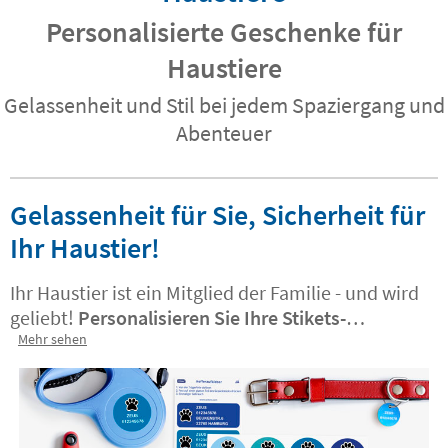
Personalisierte Geschenke für
Haustiere
Gelassenheit und Stil bei jedem Spaziergang und
Abenteuer
Gelassenheit für Sie, Sicherheit für
Ihr Haustier!
Ihr Haustier ist ein Mitglied der Familie - und wird
geliebt!
Personalisieren Sie Ihre Stikets-
Produkte, die speziell für Haustiere entwickelt
Mehr sehen
wurden
. Bringen Sie Ordnung in ihre Sachen und
markieren Sie alles, damit Sie nichts verlieren.