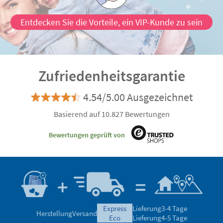
Entdecken Sie die Vorteile, ein VIP-Kunde zu sein
Zufriedenheitsgarantie
4.54/5.00 Ausgezeichnet
Basierend auf 10.827 Bewertungen
Bewertungen geprüft von
express
Lieferung
3-4 Tage
Herstellung
Versand
eco
Lieferung
4-5 Tage