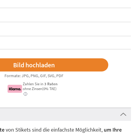
Formate: JPG, PNG, GIF, SVG, PDF
Zahlen Sie in
3 Raten
ohne Zinsen(0% TAE)
i
te
von Stikets sind die einfachste Möglichkeit,
um Ihre