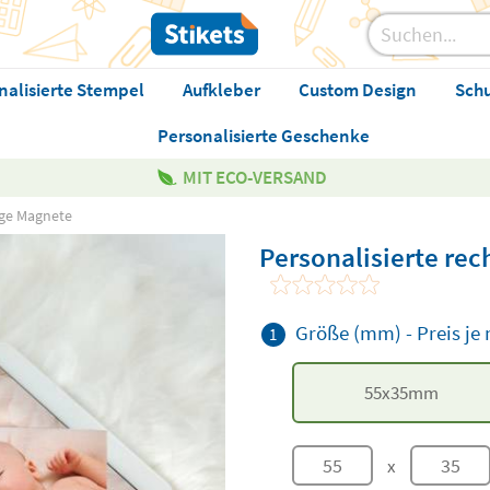
nalisierte Stempel
Aufkleber
Custom Design
Sch
Personalisierte Geschenke
MIT ECO-VERSAND
ige Magnete
Personalisierte re
Größe (mm)
-
Preis j
1
55
x
35
mm
x