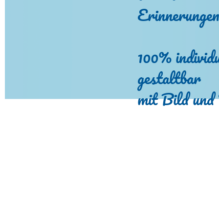
Erinnerunge
100% individu
gestaltbar
mit Bild und