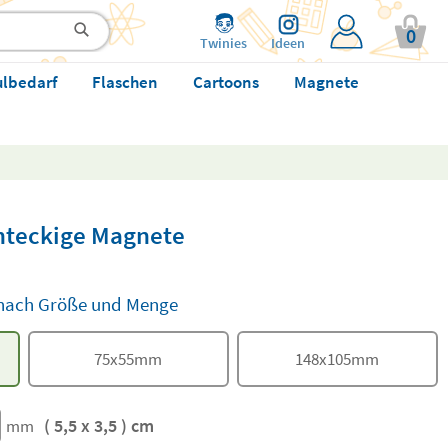
0
Twinies
Ideen
ulbedarf
Flaschen
Cartoons
Magnete
chteckige Magnete
e nach Größe und Menge
75
x
55
mm
148
x
105
mm
( 5,5 x 3,5 ) cm
mm