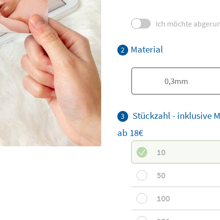
Ich möchte abgerun
Material
2
0,3mm
Stückzahl - inklusive 
3
ab 18€
10
50
100