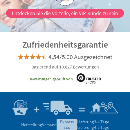
Entdecken Sie die Vorteile, ein VIP-Kunde zu sein
Zufriedenheitsgarantie
4.54/5.00 Ausgezeichnet
Basierend auf 10.827 Bewertungen
Bewertungen geprüft von
express
Lieferung
3-4 Tage
Herstellung
Versand
eco
Lieferung
4-5 Tage