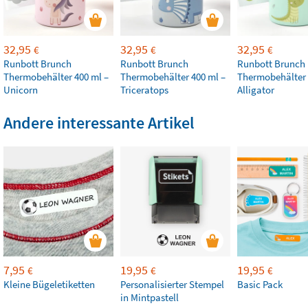
32,95
32,95
32,95
€
€
€
Runbott Brunch
Runbott Brunch
Runbott Brunch
Thermobehälter 400 ml –
Thermobehälter 400 ml –
Thermobehälter 
Unicorn
Triceratops
Alligator
Andere interessante Artikel
7,95
19,95
19,95
€
€
€
Kleine Bügeletiketten
Personalisierter Stempel
Basic Pack
in Mintpastell