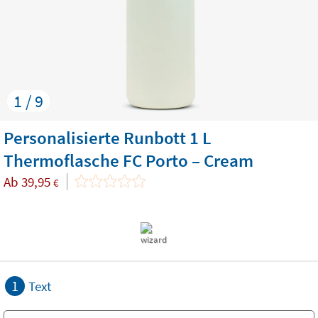
1 / 9
Personalisierte Runbott 1 L
Thermoflasche FC Porto – Cream
Ab
39,95
€
1
Text