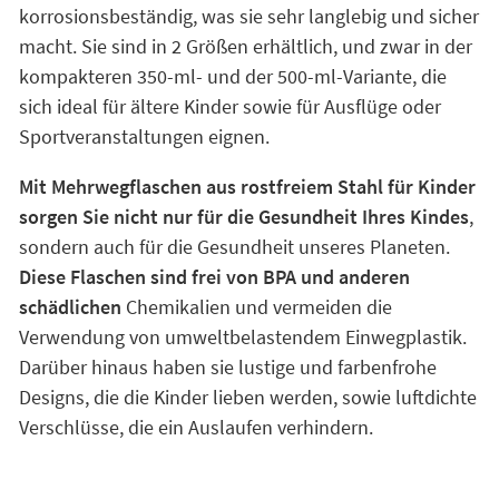
unverzichtbares Utensil
, um die Kinder mit
ausreichend Flüssigkeit zu versorgen.
Diese wieder
verwendbaren Wasserflaschen
haben eine isolierte
Wand, die die Temperatur von Getränken stundenlang
beibehält, unabhängig davon, ob sie heiß oder kalt
sind. Sie sind außerdem stoßfest und
korrosionsbeständig, was sie sehr langlebig und sicher
macht. Sie sind in 2 Größen erhältlich, und zwar in der
kompakteren 350-ml- und der 500-ml-Variante, die
sich ideal für ältere Kinder sowie für Ausflüge oder
Sportveranstaltungen eignen.
Mit Mehrwegflaschen aus rostfreiem Stahl für Kinder
sorgen Sie nicht nur für die Gesundheit Ihres Kindes
,
sondern auch für die Gesundheit unseres Planeten.
Diese Flaschen sind frei von BPA und anderen
schädlichen
Chemikalien und vermeiden die