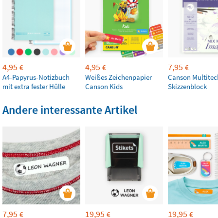
4,95
4,95
7,95
€
€
€
A4-Papyrus-Notizbuch
Weißes Zeichenpapier
Canson Multitec
mit extra fester Hülle
Canson Kids
Skizzenblock
Andere interessante Artikel
7,95
19,95
19,95
€
€
€