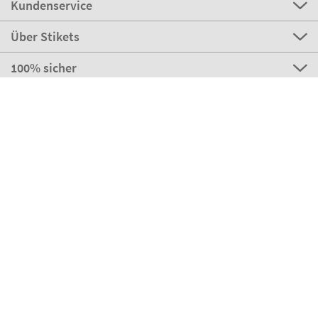
Kundenservice
Über Stikets
100% sicher
Stikets Global Brand
Deutschland
Unsere Zahlungsmöglichkeiten
Unsere Partner