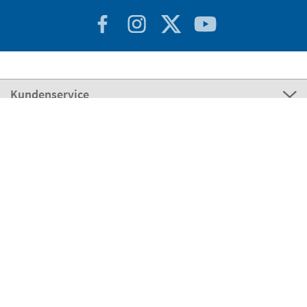
Kundenservice
Über Stikets
100% sicher
Stikets Global Brand
Deutschland
Unsere Zahlungsmöglichkeiten