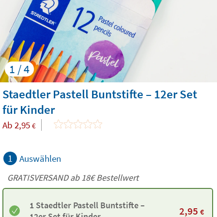
1 / 4
Staedtler Pastell Buntstifte – 12er Set
für Kinder
Ab
2,95
€
1
Auswählen
GRATISVERSAND ab
18€
Bestellwert
1 Staedtler Pastell Buntstifte –
2,95
€
12er Set für Kinder