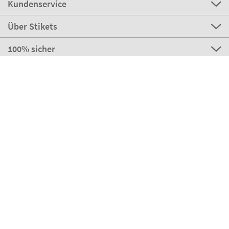
Kundenservice
Über Stikets
100% sicher
Stikets Global Brand
Deutschland
Unsere Zahlungsmöglichkeiten
Unsere Partner