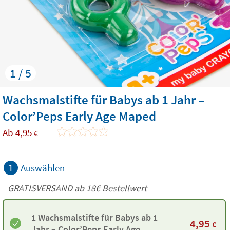
1 / 5
Wachsmalstifte für Babys ab 1 Jahr –
Color’Peps Early Age Maped
Ab
4,95
€
1
Auswählen
GRATISVERSAND ab
18€
Bestellwert
1 Wachsmalstifte für Babys ab 1
4,95
€
Jahr – Color’Peps Early Age