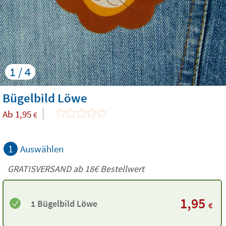
1 / 4
Bügelbild Löwe
Ab
1,95
€
1
Auswählen
GRATISVERSAND ab
18€
Bestellwert
1,95
1 Bügelbild Löwe
€