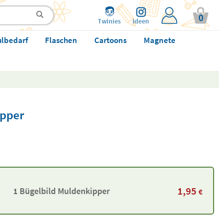
0
Twinies
Ideen
ulbedarf
Flaschen
Cartoons
Magnete
ipper
1,95
1 Bügelbild Muldenkipper
€