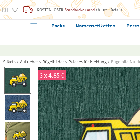
KOSTENLOSER
Standardversand
ab 18€
Details
Packs
Namensetiketten
Perso
Stikets
Aufkleber
Bügelbilder
Patches für Kleidung
Bügelbild Muld
3 x 4,85 €