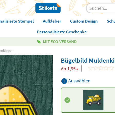
nalisierte Stempel
Aufkleber
Custom Design
Sch
Personalisierte Geschenke
MIT ECO-VERSAND
enkipper
Bügelbild Muldenk
Ab
1,95
€
Auswählen
1