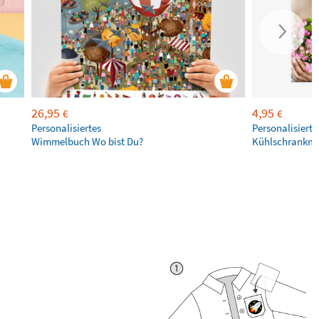
26,95
4,95
€
€
Personalisiertes
Personalisierte
Wimmelbuch Wo bist Du?
Kühlschrankm