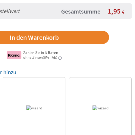
1,95
stellwert
Gesamtsumme
€
Zahlen Sie in
3 Raten
ohne Zinsen(0% TAE)
i
r hinzu