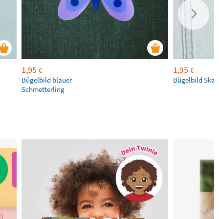
1,95
1,95
€
€
Bügelbild blauer
Bügelbild Ska
Schmetterling