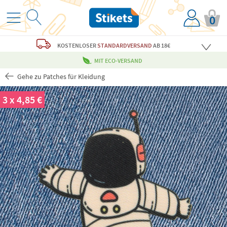
0
KOSTENLOSER
STANDARDVERSAND
AB 18€
MIT ECO-VERSAND
Gehe zu Patches für Kleidung
3 x 4,85 €