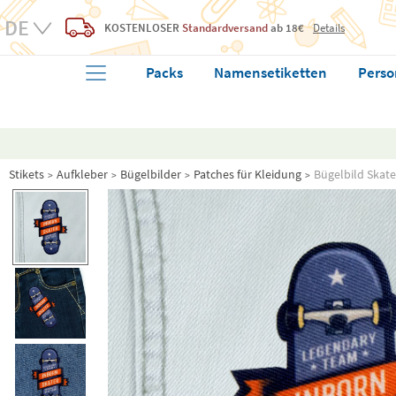
KOSTENLOSER
Standardversand
ab 18€
Details
Packs
Namensetiketten
Perso
Stikets
Aufkleber
Bügelbilder
Patches für Kleidung
Bügelbild Skat