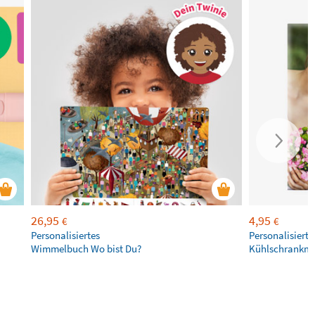
26,95
4,95
€
€
Personalisiertes
Personalisierte
Wimmelbuch Wo bist Du?
Kühlschrankm