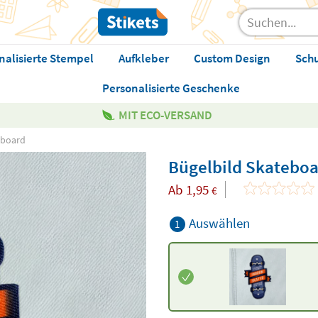
nalisierte Stempel
Aufkleber
Custom Design
Sch
Personalisierte Geschenke
MIT ECO-VERSAND
eboard
Bügelbild Skateboa
Ab
1,95
€
Auswählen
1