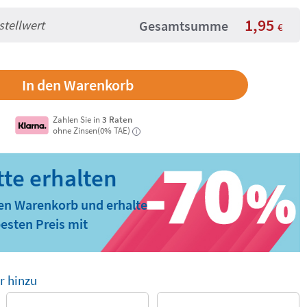
1,95
stellwert
Gesamtsumme
€
Zahlen Sie in
3 Raten
ohne Zinsen(0% TAE)
i
den Warenkorb und erhalte
esten Preis mit
r hinzu