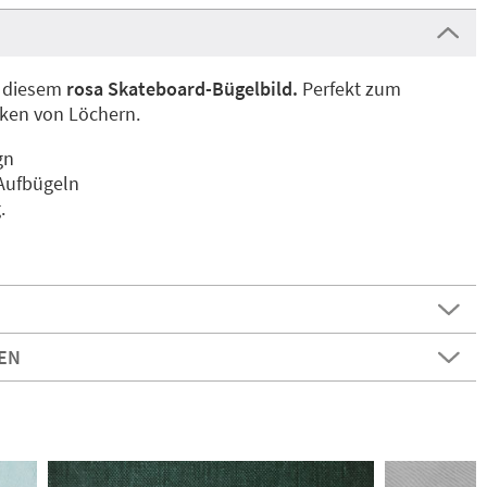
t diesem
rosa Skateboard-Bügelbild.
Perfekt zum
ken von Löchern.
gn
 Aufbügeln
.
EN