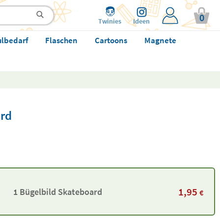
0
Twinies
Ideen
ulbedarf
Flaschen
Cartoons
Magnete
rd
1,95
1 Bügelbild Skateboard
€