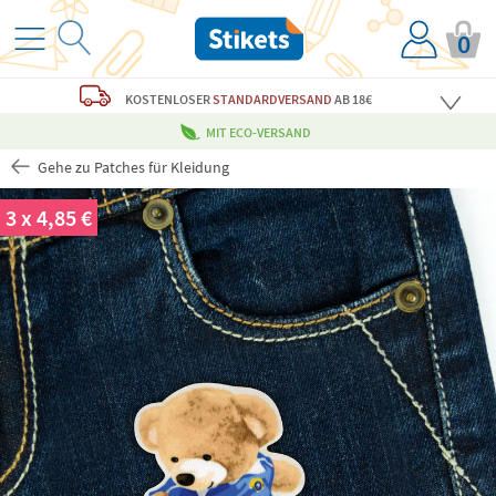
0
KOSTENLOSER
STANDARDVERSAND
AB 18€
MIT ECO-VERSAND
Gehe zu Patches für Kleidung
3 x 4,85 €