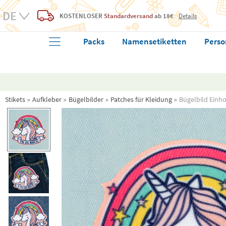
KOSTENLOSER
Standardversand
ab 18€
Details
Packs
Namensetiketten
Perso
Stikets
Aufkleber
Bügelbilder
Patches für Kleidung
Bügelbild Einho