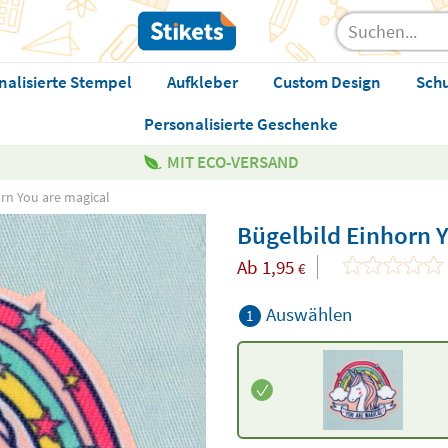
nalisierte Stempel
Aufkleber
Custom Design
Sch
Personalisierte Geschenke
MIT ECO-VERSAND
rn You are magical
Bügelbild Einhorn 
Ab
1,95
€
Auswählen
1