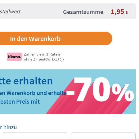
1,95
stellwert
Gesamtsumme
€
Zahlen Sie in
3 Raten
ohne Zinsen(0% TAE)
i
den Warenkorb und erhalte
esten Preis mit
r hinzu