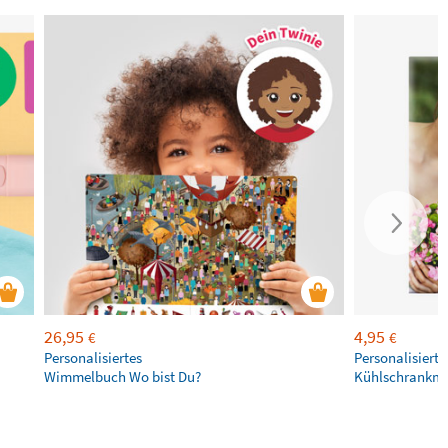
26,95
4,95
€
€
Personalisiertes
Personalisierte
Wimmelbuch Wo bist Du?
Kühlschrankm