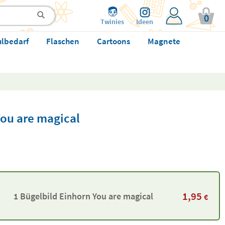
0
Twinies
Ideen
ulbedarf
Flaschen
Cartoons
Magnete
You are magical
1,95
1 Bügelbild Einhorn You are magical
€