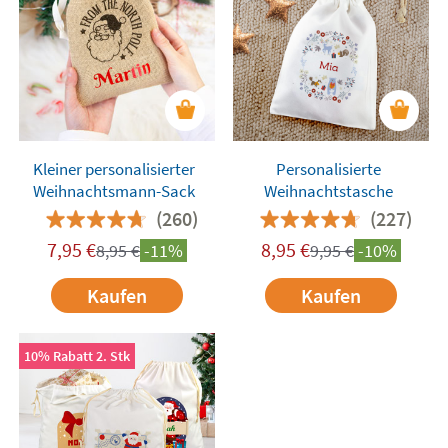
Kleiner personalisierter
Personalisierte
Weihnachtsmann-Sack
Weihnachtstasche
(260)
(227)
7,95
€
8,95
€
8,95
€
-11%
9,95
€
-10%
Kaufen
Kaufen
10% Rabatt 2. Stk