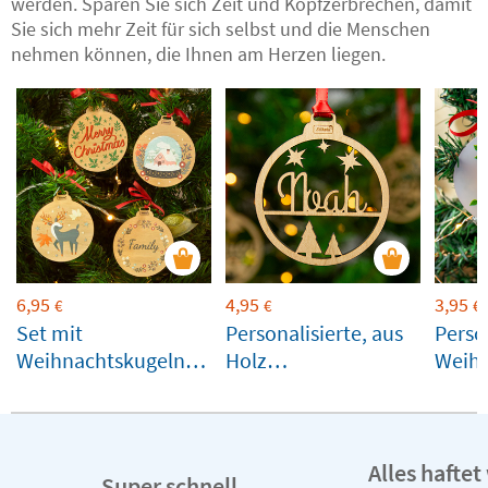
werden. Sparen Sie sich Zeit und Kopfzerbrechen, damit
Sie sich mehr Zeit für sich selbst und die Menschen
nehmen können, die Ihnen am Herzen liegen.
6,95
4,95
3,95
€
€
€
Set mit
Personalisierte, aus
Perso
Weihnachtskugeln
Holz
Weihn
aus Holz
ausgeschnittene
aus Ac
Weihnachtskugeln
versc
mit Namen
Farbe
Alles hafte
Super schnell