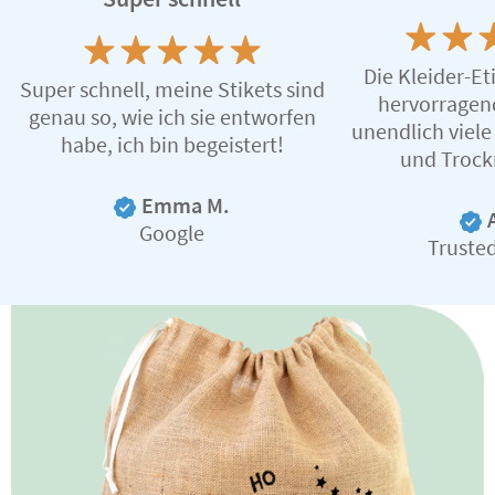
Die Kleider-Et
Super schnell, meine Stikets sind
hervorragen
genau so, wie ich sie entworfen
unendlich viel
habe, ich bin begeistert!
und Trock
Emma M.
Google
Truste