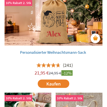
10% Rabatt 2. Stk
Personalisierter Weihnachtsmann-Sack
(241)
21,95
€
24,95
€
-12%
Kaufen
10% Rabatt 2. Stk
10% Rabatt 2. Stk