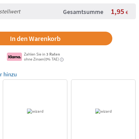
1,95
stellwert
Gesamtsumme
€
Zahlen Sie in
3 Raten
ohne Zinsen(0% TAE)
i
r hinzu