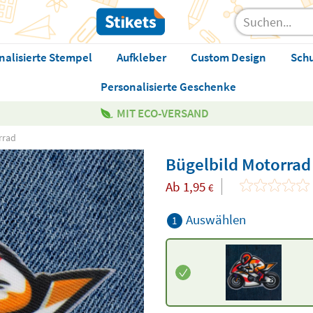
nalisierte Stempel
Aufkleber
Custom Design
Sch
Personalisierte Geschenke
MIT ECO-VERSAND
rrad
Bügelbild Motorrad
Ab
1,95
€
Auswählen
1