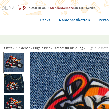
KOSTENLOSER
Standardversand
ab 18€
Details
Packs
Namensetiketten
Perso
Stikets
Aufkleber
Bügelbilder
Patches für Kleidung
Bügelbild Moto