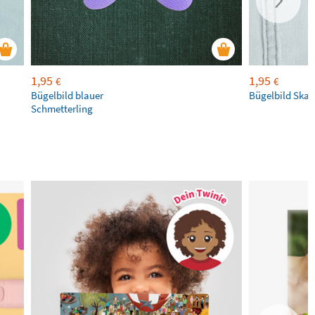
1,95
1,95
€
€
Bügelbild blauer
Bügelbild Ska
Schmetterling