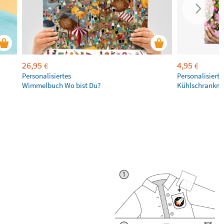
26,95
4,95
€
€
Personalisiertes
Personalisierte
Wimmelbuch Wo bist Du?
Kühlschrankm