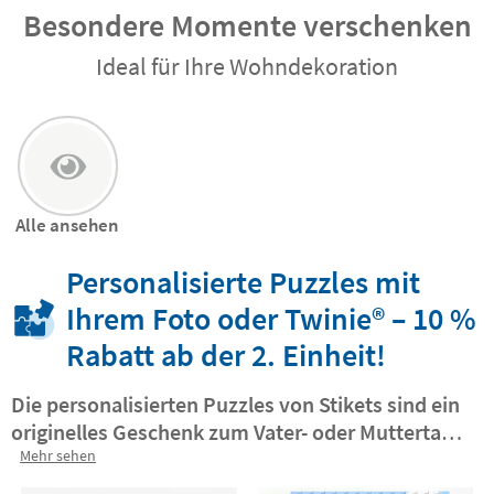
Besondere Momente verschenken
Ideal für Ihre Wohndekoration
Alle ansehen
Personalisierte Puzzles mit
Ihrem Foto oder Twinie®️ – 10 %
Rabatt ab der 2. Einheit!
Die personalisierten Puzzles von Stikets sind ein
originelles Geschenk zum Vater- oder Muttertag
sowie für Großeltern.
Mehr sehen
Sie zeigen, wie sehr wir an
sie denken, auch wenn wir sie nicht so oft sehen,