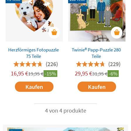
Herzförmiges Fotopuzzle
Twinie®️ Papp-Puzzle 280
75 Teile
Teile
(226)
(229)
16,95
€
29,95
€
19,95
€
-15%
31,95
€
-6%
Kaufen
Kaufen
4 von 4 produkte