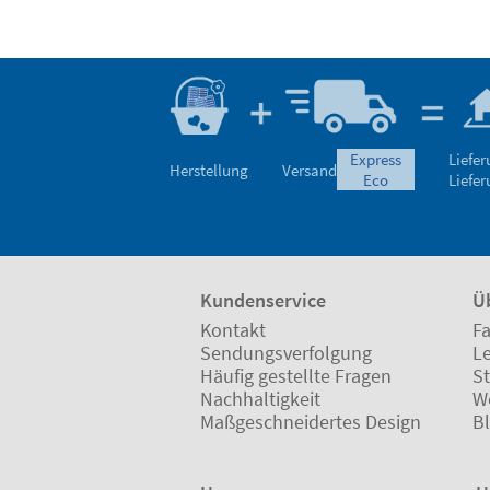
express
Liefe
Herstellung
Versand
eco
Liefe
Kundenservice
Ü
Kontakt
Fa
Sendungsverfolgung
L
Häufig gestellte Fragen
St
Nachhaltigkeit
W
Maßgeschneidertes Design
B