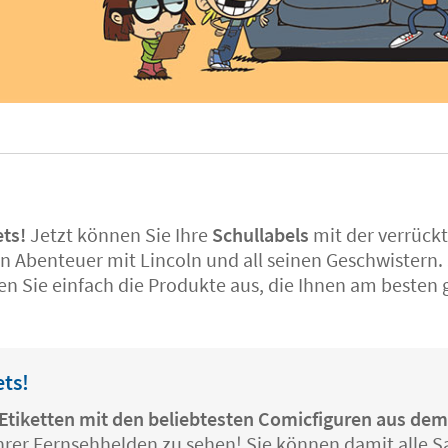
ets!
Jetzt können Sie Ihre
Schullabels
mit der verrückt
ten Abenteuer mit Lincoln und all seinen Geschwistern
en Sie einfach die Produkte aus, die Ihnen am besten g
ets!
s-Etiketten mit den beliebtesten Comicfiguren aus de
ihrer Fernsehhelden zu sehen! Sie können damit alle S