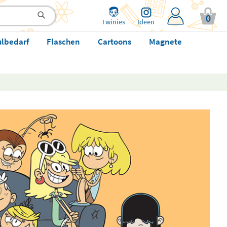
0
Twinies
Ideen
ulbedarf
Flaschen
Cartoons
Magnete