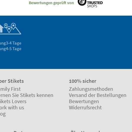
Bewertungen geprüft von
rung
3-4 Tage
rung
4-5 Tage
ber Stikets
100% sicher
mily First
Zahlungsmethoden
ernen Sie Stikets kennen
Versand der Bestellungen
ikets Lovers
Bewertungen
ork with us
Widerrufsrecht
log