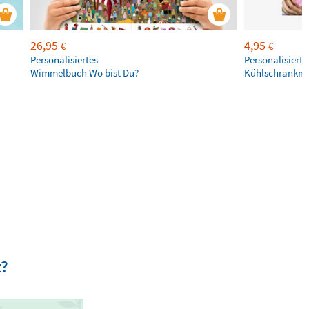
26,95
4,95
€
€
Personalisiertes
Personalisierte
Wimmelbuch Wo bist Du?
Kühlschrankm
t?