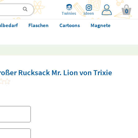
0
Twinies
Ideen
ulbedarf
Flaschen
Cartoons
Magnete
roßer Rucksack Mr. Lion von Trixie