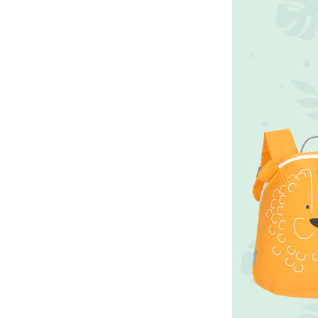
Bei Stikets machen wir es Ihnen leicht. Wählen Sie die ne
Für jeden Bedarf gibt es eine Tasche oder einen Rucksac
Erhalten Sie Ihren verlorenen Koffer mit 