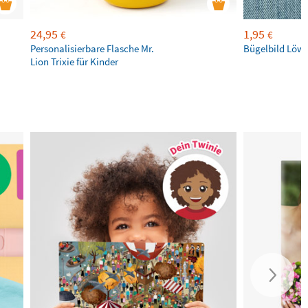
24,95
1,95
€
€
Personalisierbare Flasche Mr.
Bügelbild Löw
Lion Trixie für Kinder