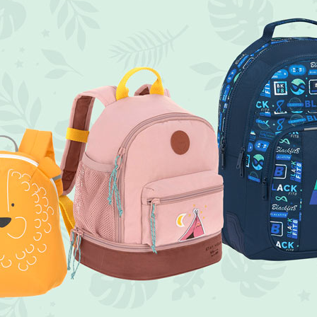
uesten Modelle der besten Marken und die tollsten Designs au
k
.
dem neuen SOS-Service von Stikets zurück!