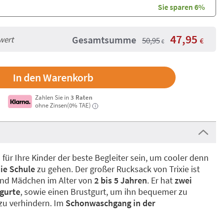
Sie sparen 6%
47,95
Gesamtsumme
wert
50,95
€
€
Zahlen Sie in
3 Raten
ohne Zinsen(0% TAE)
i
 für Ihre Kinder der beste Begleiter sein, um cooler denn
ie Schule
zu gehen. Der großer Rucksack von Trixie ist
und Mädchen im Alter von
2 bis 5 Jahren
. Er hat
zwei
rgurte
, sowie einen Brustgurt, um ihn bequemer zu
zu verhindern. Im
Schonwaschgang in der