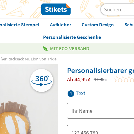
nalisierte Stempel
Aufkleber
Custom Design
Sch
Personalisierte Geschenke
MIT ECO-VERSAND
ßer Rucksack Mr. Lion von Trixie
Personalisierbarer g
Ab
44,95
47,95
€
€
Text
1