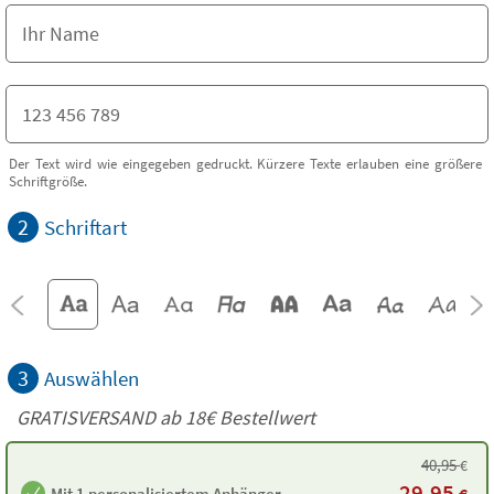
Der Text wird wie eingegeben gedruckt. Kürzere Texte erlauben eine größere
Schriftgröße.
2
Schriftart
3
Auswählen
GRATISVERSAND ab
18€
Bestellwert
40,95
€
29,95
Mit 1 personalisiertem Anhänger