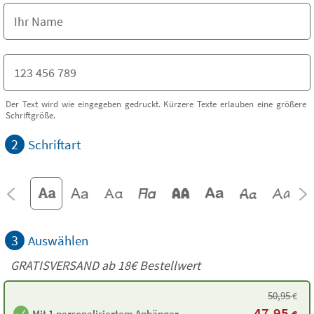
Der Text wird wie eingegeben gedruckt. Kürzere Texte erlauben eine größere
Schriftgröße.
2
Schriftart
3
Auswählen
GRATISVERSAND ab
18€
Bestellwert
50,95
€
47,95
Mit 1 personalisiertem Anhänger