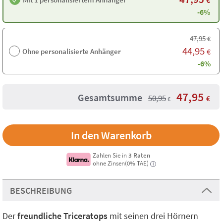
€
-6%
47,95
€
44,95
Ohne personalisierte Anhänger
€
-6%
47,95
Gesamtsumme
50,95
€
€
Zahlen Sie in
3 Raten
ohne Zinsen(0% TAE)
i
BESCHREIBUNG
Der
freundliche Triceratops
mit seinen drei Hörnern