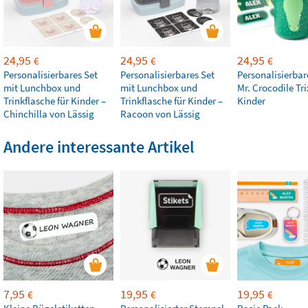
24,95
24,95
24,95
€
€
€
Personalisierbares Set
Personalisierbares Set
Personalisierbar
mit Lunchbox und
mit Lunchbox und
Mr. Crocodile Tri
Trinkflasche für Kinder –
Trinkflasche für Kinder –
Kinder
Chinchilla von Lässig
Racoon von Lässig
Andere interessante Artikel
7,95
19,95
19,95
€
€
€