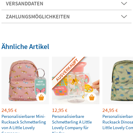
VERSANDDATEN
ZAHLUNGSMÖGLICHKEITEN
Ähnliche Artikel
AUSVERKAUFT
24,95
12,95
24,95
€
€
€
Personalisierbarer Mini-
Personalisierbare
Personalisierbar
Rucksack Schmetterling
Schmetterling A Little
Rucksack Dinosau
von A Little Lovely
Lovely Company für
Little Lovely C