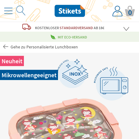
0
KOSTENLOSER
STANDARDVERSAND
AB 18€
MIT ECO-VERSAND
Gehe zu Personalisierte Lunchboxen
Neuheit
Mikrowellengeeignet