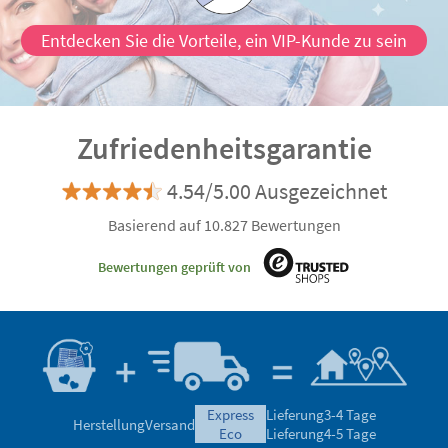
Entdecken Sie die Vorteile, ein VIP-Kunde zu sein
Zufriedenheitsgarantie
4.54/5.00 Ausgezeichnet
Basierend auf 10.827 Bewertungen
Bewertungen geprüft von
express
Lieferung
3-4 Tage
Herstellung
Versand
eco
Lieferung
4-5 Tage