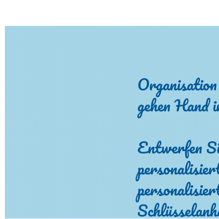
Organisation
gehen Hand 
Entwerfen Si
personalisier
personalisier
Schlüsselanh