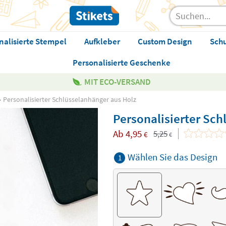
nalisierte Stempel
Aufkleber
Custom Design
Sch
Personalisierte Geschenke
MIT ECO-VERSAND
Personalisierter Schlüsselanhänger aus Holz
Personalisierter Sch
Ab
4,95
5,25
€
€
Wählen Sie das Design
1