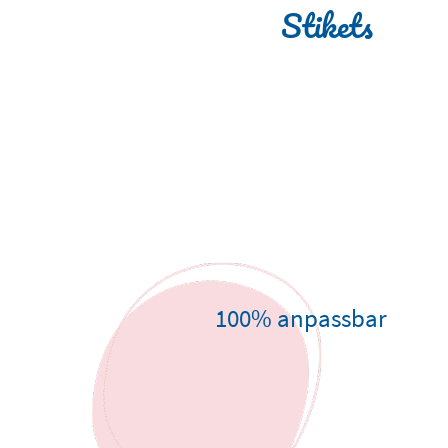
Stikets
100% anpassbar