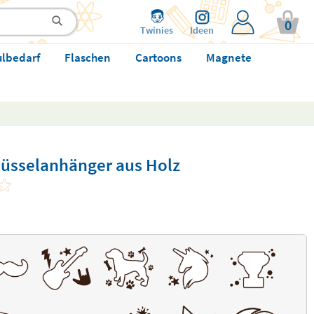
0
Twinies
Ideen
ulbedarf
Flaschen
Cartoons
Magnete
lüsselanhänger aus Holz