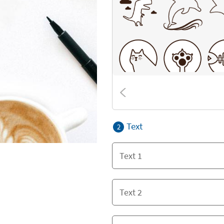
Text
2