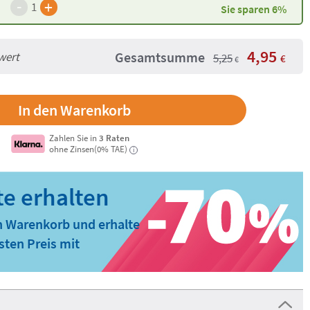
-
+
1
Sie sparen 6%
4,95
Gesamtsumme
wert
5,25
€
€
Zahlen Sie in
3 Raten
ohne Zinsen(0% TAE)
i
n Warenkorb und erhalte
ten Preis mit