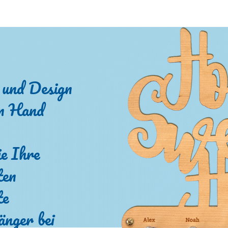
 und Design
in Hand
e Ihre
ten
te
änger bei