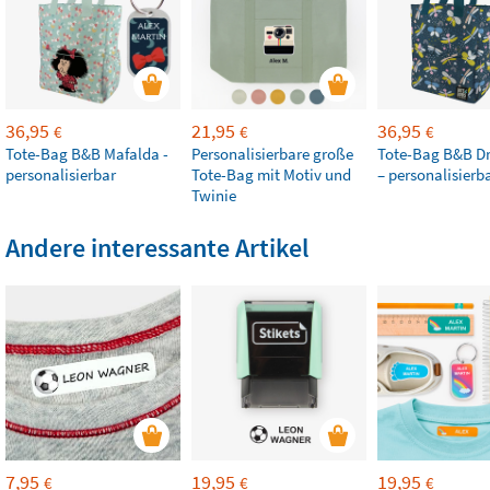
36,95
21,95
36,95
€
€
€
Tote-Bag B&B Mafalda -
Personalisierbare große
Tote-Bag B&B Dr
personalisierbar
Tote-Bag mit Motiv und
– personalisierb
Twinie
Andere interessante Artikel
7,95
19,95
19,95
€
€
€