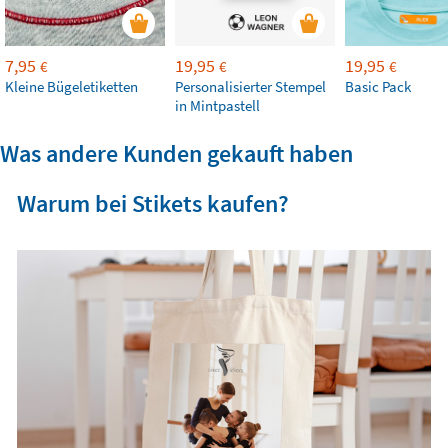
7,95
19,95
19,95
€
€
€
Kleine Bügeletiketten
Personalisierter Stempel
Basic Pack
in Mintpastell
Was andere Kunden gekauft haben
Warum bei Stikets kaufen?