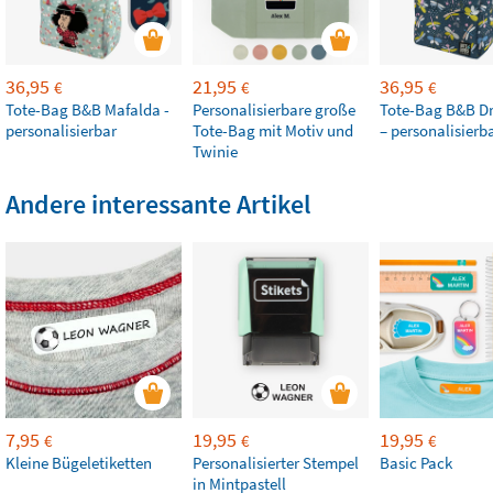
36,95
21,95
36,95
€
€
€
Tote-Bag B&B Mafalda -
Personalisierbare große
Tote-Bag B&B Dr
personalisierbar
Tote-Bag mit Motiv und
– personalisierb
Twinie
Andere interessante Artikel
7,95
19,95
19,95
€
€
€
Kleine Bügeletiketten
Personalisierter Stempel
Basic Pack
in Mintpastell