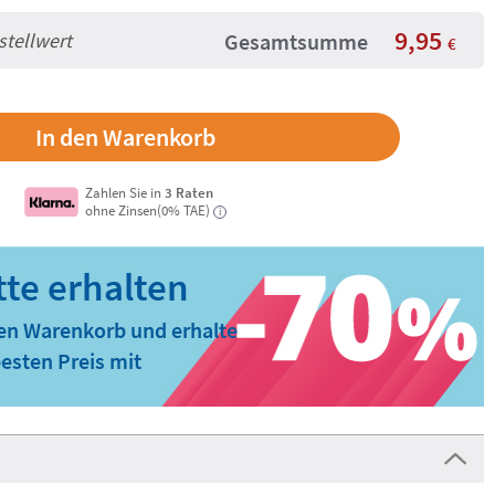
9,95
stellwert
Gesamtsumme
€
Zahlen Sie in
3 Raten
ohne Zinsen(0% TAE)
i
den Warenkorb und erhalte
esten Preis mit