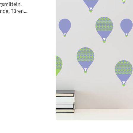
gsmitteln.
de, Türen...