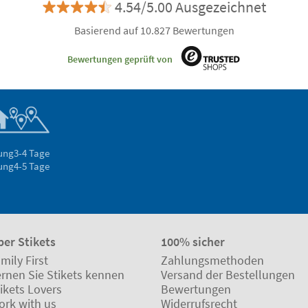
4.54/5.00 Ausgezeichnet
Basierend auf 10.827 Bewertungen
Bewertungen geprüft von
rung
3-4 Tage
rung
4-5 Tage
ber Stikets
100% sicher
mily First
Zahlungsmethoden
ernen Sie Stikets kennen
Versand der Bestellungen
ikets Lovers
Bewertungen
ork with us
Widerrufsrecht