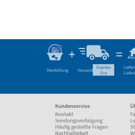
express
Liefe
Herstellung
Versand
eco
Liefe
Kundenservice
Ü
Kontakt
Fa
Sendungsverfolgung
L
Häufig gestellte Fragen
St
Nachhaltigkeit
W