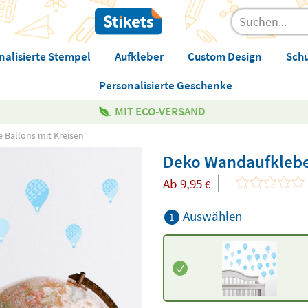
nalisierte Stempel
Aufkleber
Custom Design
Sch
Personalisierte Geschenke
MIT ECO-VERSAND
 Ballons mit Kreisen
Deko Wandaufkleber
Ab
9,95
€
Auswählen
1