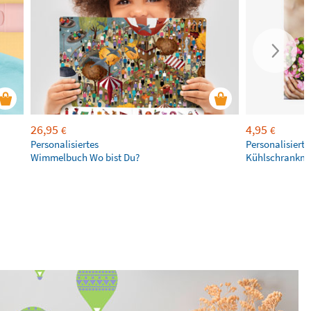
26,95
4,95
€
€
Personalisiertes
Personalisierte
Wimmelbuch Wo bist Du?
Kühlschrankm