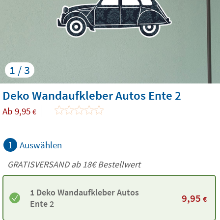
1 / 3
Deko Wandaufkleber Autos Ente 2
Ab
9,95
€
1
Auswählen
GRATISVERSAND ab
18€
Bestellwert
1 Deko Wandaufkleber Autos
9,95
€
Ente 2