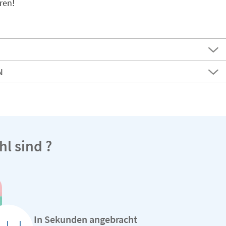
ren!
N
l sind ?
In Sekunden angebracht