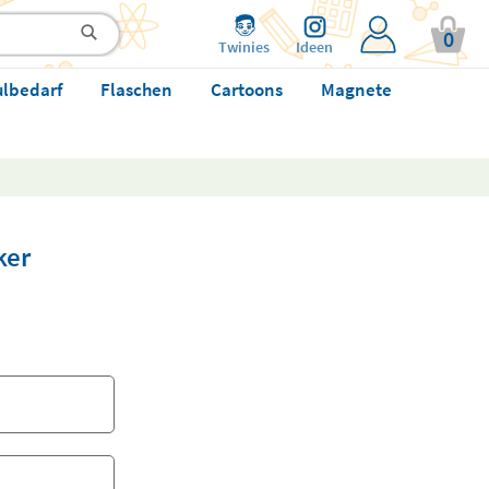
0
Twinies
Ideen
ulbedarf
Flaschen
Cartoons
Magnete
ker