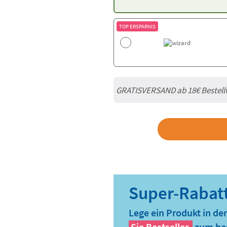
TOP ERSPARNIS
GRATISVERSAND ab
18€
Bestell
Lege ein Produkt in de
Sie
Bestseller
zum bes