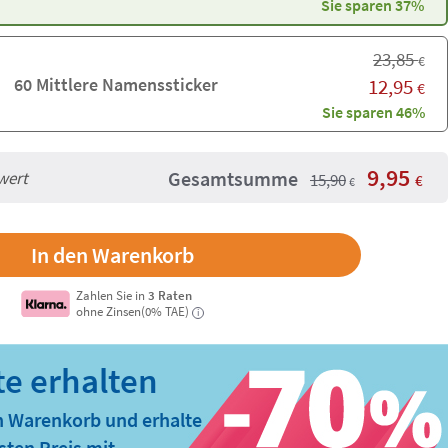
Sie sparen 37%
23,85
€
60 Mittlere Namenssticker
12,95
€
Sie sparen 46%
9,95
Gesamtsumme
wert
15,90
€
€
Zahlen Sie in
3 Raten
ohne Zinsen(0% TAE)
i
n Warenkorb und erhalte
ten Preis mit