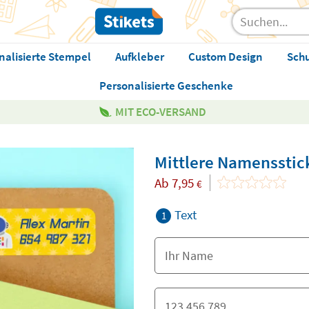
nalisierte Stempel
Aufkleber
Custom Design
Sch
Personalisierte Geschenke
MIT ECO-VERSAND
Mittlere Namensstic
Ab
7,95
€
Text
1