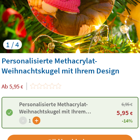
1 / 4
Personalisierte Methacrylat-
Weihnachtskugel mit Ihrem Design
Ab
5,95
€
Personalisierte Methacrylat-
6,95
€
Weihnachtskugel mit Ihrem
5,95
€
Design
-
+
1
-14%