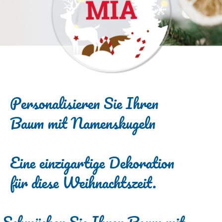
Personalisieren Sie Ihren
Baum mit Namenskugeln
Eine einzigartige Dekoration
für diese Weihnachtszeit.