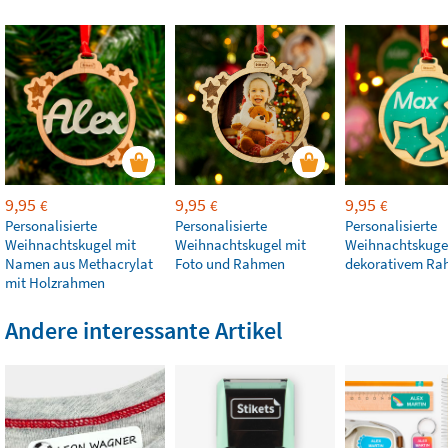
9,95
9,95
9,95
€
€
€
Personalisierte
Personalisierte
Personalisierte
Weihnachtskugel mit
Weihnachtskugel mit
Weihnachtskuge
Namen aus Methacrylat
Foto und Rahmen
dekorativem R
mit Holzrahmen
Andere interessante Artikel