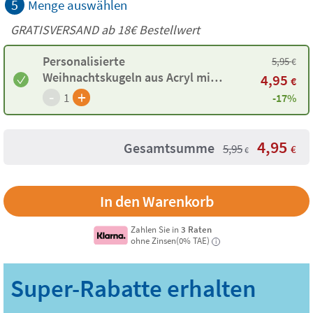
5
Menge auswählen
GRATISVERSAND ab
18€
Bestellwert
Personalisierte
5,95
€
Weihnachtskugeln aus Acryl mit
4,95
€
Namen
-
+
1
-17%
4,95
Gesamtsumme
5,95
€
€
Zahlen Sie in
3 Raten
ohne Zinsen(0% TAE)
i