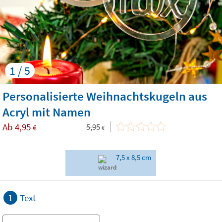
1 / 5
Personalisierte Weihnachtskugeln aus
Acryl mit Namen
Ab
4,95
5,95
€
€
7,5 x 8,5 cm
1
Text