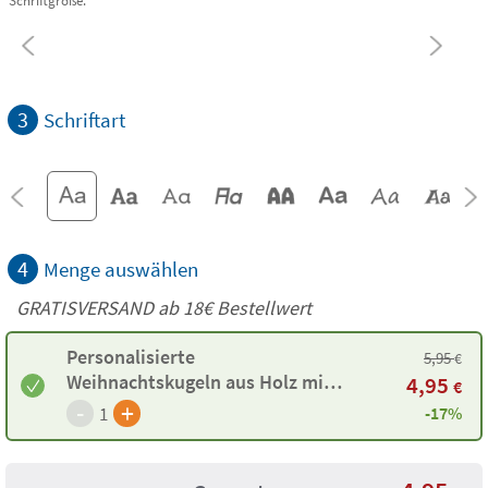
Schriftgröße.
3
Schriftart
4
Menge auswählen
GRATISVERSAND ab
18€
Bestellwert
Personalisierte
5,95
€
Weihnachtskugeln aus Holz mit
4,95
€
Gravur
-
+
1
-17%