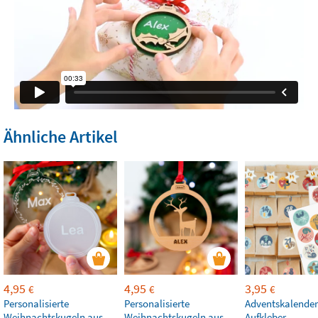
Ähnliche Artikel
4,95
4,95
3,95
€
€
€
Personalisierte
Personalisierte
Adventskalender
Weihnachtskugeln aus
Weihnachtskugeln aus
Aufkleber